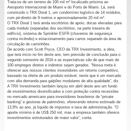
Trata-se de um terreno de 100 mil m² localizado próxima ao
Aeroporto Internacional de Miami e do Porto de Miami. Lá, será
construído o TRX Doral 1, um condomínio logístico de 14 módulos,
com pé-direito de 9 metros e aproximadamente 20 mil m².
O TRX Doral 1 terá ainda escritórios de apoio, docas elevadas para
cada módulo (separadas dos escritórios, na parte traseira do
edifício), sistema de Sprinkler ESFR (chuveiros de segurança
contra incêndio) e estacionamento para carros separado da área de
circulação de caminhões.
De acordo com Scott Pryce, CEO da TRX Investments, a obra,
que terá início no fim deste ano, tem previsão de conclusão para o
segundo semestre de 2016 e as expectativas são de que mais de
100 empregos diretos e indiretos sejam gerados. “Nossa meta é
oferecer aos nossos clientes investidores um retorno competitivo,
baseado na oferta de um produto estável, neste que é um mercado
com alta demanda para galpões modulares de alta qualidade”, diz.
A TRX Investments também lançou em abril deste ano um fundo
de investimentos diversificados e com proteção contra recessões
no mercado americano para investidores brasileiros de “private
banking” e gestoras de patrimônio, oferecendo retorno estimado de
13,8% ao ano, já líquido de impostos e taxa de administração. “O
aporte mínimo é de US$ 250 mil, mas a empresa também oferece
investimentos estruturados de maior valor”, conta.